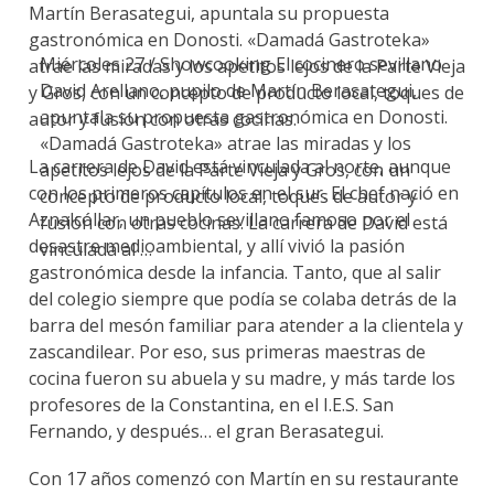
Martín Berasategui, apuntala su propuesta
gastronómica en Donosti. «Damadá Gastroteka»
Miércoles 27 / Showcooking El cocinero sevillano
atrae las miradas y los apetitos lejos de la Parte Vieja
David Arellano, pupilo de Martín Berasategui,
y Gros, con un concepto de producto local, toques de
apuntala su propuesta gastronómica en Donosti.
autor y fusión con otras cocinas.
«Damadá Gastroteka» atrae las miradas y los
La carrera de David está vinculada al norte, aunque
apetitos lejos de la Parte Vieja y Gros, con un
con los primeros capítulos en el sur. El chef nació en
concepto de producto local, toques de autor y
Aznalcóllar, un pueblo sevillano famoso por el
fusión con otras cocinas. La carrera de David está
desastre medioambiental, y allí vivió la pasión
vinculada al …
gastronómica desde la infancia. Tanto, que al salir
del colegio siempre que podía se colaba detrás de la
barra del mesón familiar para atender a la clientela y
zascandilear. Por eso, sus primeras maestras de
cocina fueron su abuela y su madre, y más tarde los
profesores de la Constantina, en el I.E.S. San
Fernando, y después… el gran Berasategui.
Con 17 años comenzó con Martín en su restaurante