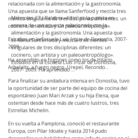
relacionada con la alimentación y la gastronomía.
Una apuesta que se llama Sanferfood y mezcla tres
Miércoles 27 / Palabra «All in’ es la puesta en
mentes singulares de tres disciplinas diferentes: un
escena de una apuesta relacionada con la
cocinero, un artista y un paleoantropólogo».
alimentación y la gastronomía. Una apuesta que
Estudios en la Escuela Luis Irizar de Donostia, 2007-
se llama Sanferfood y mezcla tres mentes
2009.
singulares de tres disciplinas diferentes: un
cocinero, un artista y un paleoantropólogo».
Ha aprendido en fogones como los de Hilario
Estudios en la Escuela Luis Irizar de Donostia,
Arbelaitz, a fuego negro, Urepel, Recondo…
2007- 2009. Ha aprendido …
Para finalizar su andadura intensa en Donostia, tuvo
la oportunidad de ser parte del equipo de cocina del
espontáneo Juan Mari Arzak y su hija Elena, que
ostentan desde hace más de cuatro lustros, tres
Estrellas Michelin.
En su vuelta a Pamplona, conoció el restaurante
Europa, con Pilar Idoate y hasta 2014 pudo