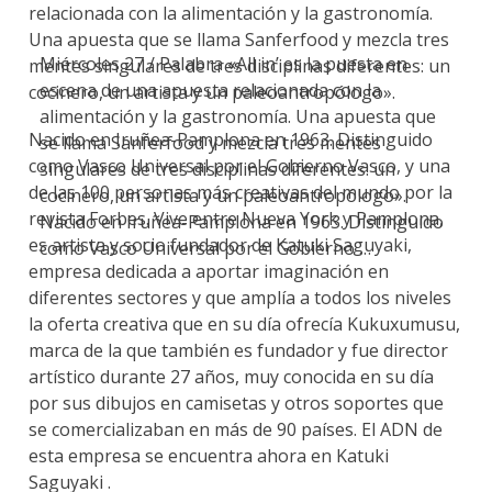
relacionada con la alimentación y la gastronomía.
Una apuesta que se llama Sanferfood y mezcla tres
Miércoles 27 / Palabra «All in’ es la puesta en
mentes singulares de tres disciplinas diferentes: un
escena de una apuesta relacionada con la
cocinero, un artista y un paleoantropólogo».
alimentación y la gastronomía. Una apuesta que
Nacido en Iruñea-Pamplona en 1963. Distinguido
se llama Sanferfood y mezcla tres mentes
como Vasco Universal por el Gobierno Vasco, y una
singulares de tres disciplinas diferentes: un
de las 100 personas más creativas del mundo por la
cocinero, un artista y un paleoantropólogo».
revista Forbes. Vive entre Nueva York y Pamplona,
Nacido en Iruñea-Pamplona en 1963. Distinguido
es artista y socio fundador de Katuki Saguyaki,
como Vasco Universal por el Gobierno …
empresa dedicada a aportar imaginación en
diferentes sectores y que amplía a todos los niveles
la oferta creativa que en su día ofrecía Kukuxumusu,
marca de la que también es fundador y fue director
artístico durante 27 años, muy conocida en su día
por sus dibujos en camisetas y otros soportes que
se comercializaban en más de 90 países. El ADN de
esta empresa se encuentra ahora en Katuki
Saguyaki .